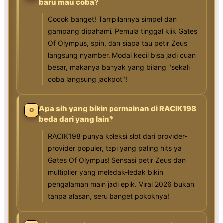
baru mau coba?
Cocok banget! Tampilannya simpel dan
gampang dipahami. Pemula tinggal klik Gates
Of Olympus, spin, dan siapa tau petir Zeus
langsung nyamber. Modal kecil bisa jadi cuan
besar, makanya banyak yang bilang "sekali
coba langsung jackpot"!
Apa sih yang bikin permainan di RACIK198
beda dari yang lain?
RACIK198 punya koleksi slot dari provider-
provider populer, tapi yang paling hits ya
Gates Of Olympus! Sensasi petir Zeus dan
multiplier yang meledak-ledak bikin
pengalaman main jadi epik. Viral 2026 bukan
tanpa alasan, seru banget pokoknya!