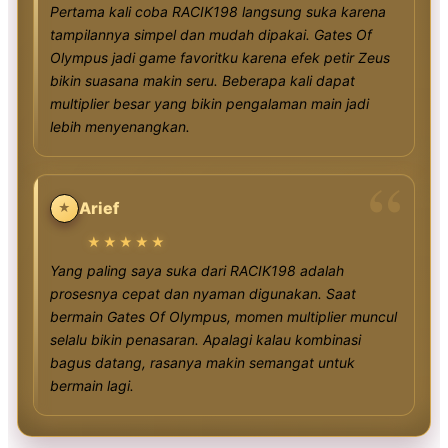
Pertama kali coba RACIK198 langsung suka karena
tampilannya simpel dan mudah dipakai. Gates Of
Olympus jadi game favoritku karena efek petir Zeus
bikin suasana makin seru. Beberapa kali dapat
multiplier besar yang bikin pengalaman main jadi
lebih menyenangkan.
Arief
★★★★★
Yang paling saya suka dari RACIK198 adalah
prosesnya cepat dan nyaman digunakan. Saat
bermain Gates Of Olympus, momen multiplier muncul
selalu bikin penasaran. Apalagi kalau kombinasi
bagus datang, rasanya makin semangat untuk
bermain lagi.