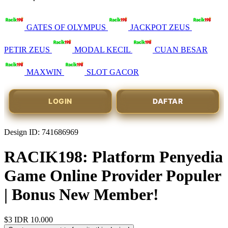
GATES OF OLYMPUS
JACKPOT ZEUS
PETIR ZEUS
MODAL KECIL
CUAN BESAR
MAXWIN
SLOT GACOR
LOGIN
DAFTAR
Design ID: 741686969
RACIK198: Platform Penyedia
Game Online Provider Populer
| Bonus New Member!
$3
IDR 10.000