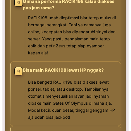
Gimana performa RACIK198 kalau diakses
pas jam rame?
RACIK198 udah dioptimasi biar tetep mulus di
berbagai perangkat. Tapi ya namanya juga
online, kecepatan bisa dipengaruhi sinyal dan
server. Yang pasti, pengalaman main tetap
epik dan petir Zeus tetap siap nyamber
kapan aja!
Bisa main RACIK198 lewat HP nggak?
Bisa banget! RACIK198 bisa diakses lewat
ponsel, tablet, atau desktop. Tampilannya
otomatis menyesuaikan layar, jadi nyaman
dipake main Gates Of Olympus di mana aja.
Modal kecil, cuan besar, tinggal genggam HP
aja udah bisa jackpot!