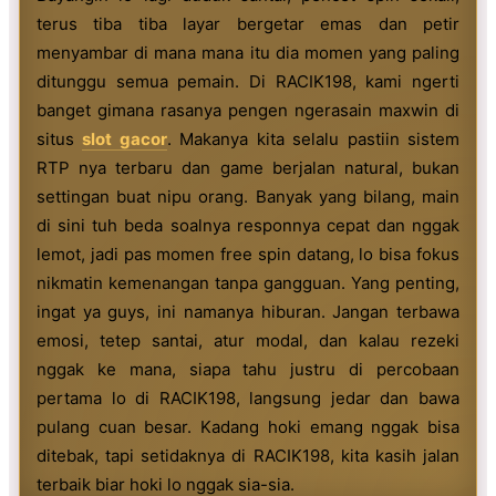
terus tiba tiba layar bergetar emas dan petir
menyambar di mana mana itu dia momen yang paling
ditunggu semua pemain. Di RACIK198, kami ngerti
banget gimana rasanya pengen ngerasain maxwin di
situs
slot gacor
. Makanya kita selalu pastiin sistem
RTP nya terbaru dan game berjalan natural, bukan
settingan buat nipu orang. Banyak yang bilang, main
di sini tuh beda soalnya responnya cepat dan nggak
lemot, jadi pas momen free spin datang, lo bisa fokus
nikmatin kemenangan tanpa gangguan. Yang penting,
ingat ya guys, ini namanya hiburan. Jangan terbawa
emosi, tetep santai, atur modal, dan kalau rezeki
nggak ke mana, siapa tahu justru di percobaan
pertama lo di RACIK198, langsung jedar dan bawa
pulang cuan besar. Kadang hoki emang nggak bisa
ditebak, tapi setidaknya di RACIK198, kita kasih jalan
terbaik biar hoki lo nggak sia-sia.