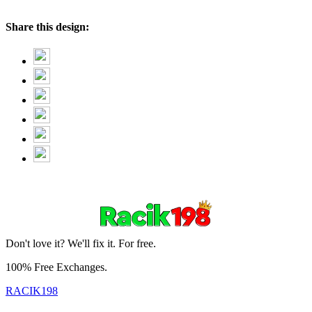
Share this design:
Don't love it? We'll fix it. For free.
100% Free Exchanges.
RACIK198